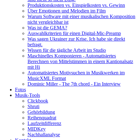
Produktionskosten vs. Einspielkosten vs. Gewinn
Über Emotionen und Melodien im Film
Warum Software mit einer musikalischen Komposition
nicht vergleichbar ist
Was ist die GEMA?
Auswahlkriterien für einen Digital-Mic-Preamp
Was sagen Ukrainer zur Krise. Ich habe sie direkt
befragt.
Wissen für die tägliche Arbeit im Studio
Maschinelles Komponieren - Automatisiertes
Berechnen von Mittelstimmen in einem Kantionalsatz
mit Hi
Automatisiertes Motivsuchen in Musikwerken im
MusicXML Format
Dominic Miller - The 7th chord - Ein Interview
Fotos
Musik-Tools
Clickbook
Shruti
Gehörbildung
Reihenquadrat
Laufzeitdifferenz
MIDKey
Nachhallanalyse