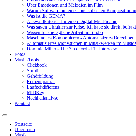
Über Emotionen und Melodien im Film
Warum Software mit einer musikalischen Komposition nic
Was ist die GEMA?
Auswahlkriterien für einen Digital-Mic-Preamp
Was sagen Ukrainer zur Krise. Ich habe sie direkt befragt
Wissen für die tägliche Arbeit im Studio
Maschinelles Komponieren - Automatisiertes Berechnen 
Automatisiertes Motivsuchen in Musikwerken im Musi
Dominic Miller - The 7th chord - Ein Interview
Fotos
Musik-Tools
Clickbook
Shruti
Gehörbildung
Reihenquadrat
Laufzeitdifferenz
MIDKey
Nachhallanalyse
Kontakt
Startseite
Über mich
Musik