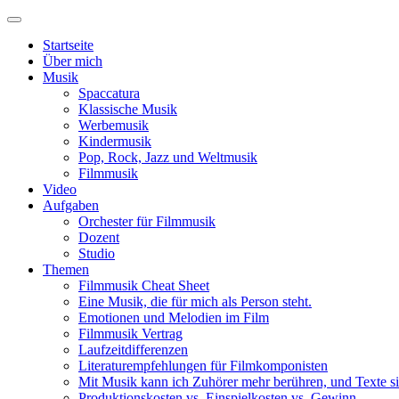
Startseite
Über mich
Musik
Spaccatura
Klassische Musik
Werbemusik
Kindermusik
Pop, Rock, Jazz und Weltmusik
Filmmusik
Video
Aufgaben
Orchester für Filmmusik
Dozent
Studio
Themen
Filmmusik Cheat Sheet
Eine Musik, die für mich als Person steht.
Emotionen und Melodien im Film
Filmmusik Vertrag
Laufzeitdifferenzen
Literaturempfehlungen für Filmkomponisten
Mit Musik kann ich Zuhörer mehr berühren, und Texte si
Produktionskosten vs. Einspielkosten vs. Gewinn