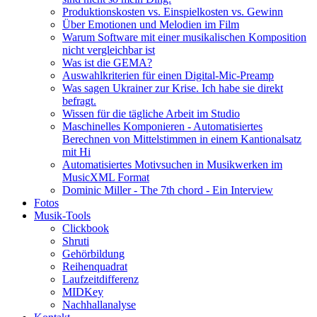
Produktionskosten vs. Einspielkosten vs. Gewinn
Über Emotionen und Melodien im Film
Warum Software mit einer musikalischen Komposition
nicht vergleichbar ist
Was ist die GEMA?
Auswahlkriterien für einen Digital-Mic-Preamp
Was sagen Ukrainer zur Krise. Ich habe sie direkt
befragt.
Wissen für die tägliche Arbeit im Studio
Maschinelles Komponieren - Automatisiertes
Berechnen von Mittelstimmen in einem Kantionalsatz
mit Hi
Automatisiertes Motivsuchen in Musikwerken im
MusicXML Format
Dominic Miller - The 7th chord - Ein Interview
Fotos
Musik-Tools
Clickbook
Shruti
Gehörbildung
Reihenquadrat
Laufzeitdifferenz
MIDKey
Nachhallanalyse