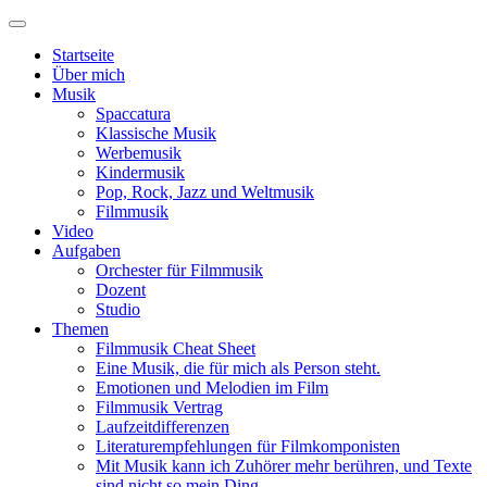
Startseite
Über mich
Musik
Spaccatura
Klassische Musik
Werbemusik
Kindermusik
Pop, Rock, Jazz und Weltmusik
Filmmusik
Video
Aufgaben
Orchester für Filmmusik
Dozent
Studio
Themen
Filmmusik Cheat Sheet
Eine Musik, die für mich als Person steht.
Emotionen und Melodien im Film
Filmmusik Vertrag
Laufzeitdifferenzen
Literaturempfehlungen für Filmkomponisten
Mit Musik kann ich Zuhörer mehr berühren, und Texte
sind nicht so mein Ding.