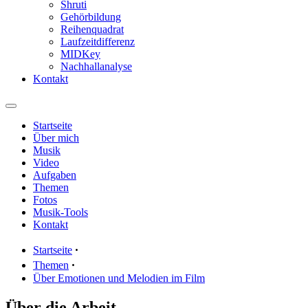
Shruti
Gehörbildung
Reihenquadrat
Laufzeitdifferenz
MIDKey
Nachhallanalyse
Kontakt
Startseite
Über mich
Musik
Video
Aufgaben
Themen
Fotos
Musik-Tools
Kontakt
Startseite
ꞏ
Themen
ꞏ
Über Emotionen und Melodien im Film
Über die Arbeit