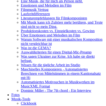
Eine Musik, die für mich als Person steht.
Emotionen und Melodien im Film
Filmmusik Vertrag
Laufzeitdifferenzen
Literaturempfehlungen für Filmkomponisten
Mit Musik kann ich Zuhörer mehr berühren, und Texte
sind nicht so mein Ding.
Produktionskosten vs. Einspielkosten vs. Gewinn
Über Emotionen und Melodien im Film
Warum Software mit einer musikalischen Komposition
nicht vergleichbar ist
Was ist die GEMA?
Auswahlkriterien für einen Digital-Mic-Preamp
Was sagen Ukrainer zur Krise. Ich habe sie direkt
befragt.
Wissen für die tägliche Arbeit im Studio
Maschinelles Komponieren - Automatisiertes
Berechnen von Mittelstimmen in einem Kantionalsatz
mit Hi
Automatisiertes Motivsuchen in Musikwerken im
MusicXML Format
Dominic Miller - The 7th chord - Ein Interview
Fotos
Musik-Tools
Clickbook