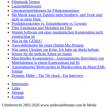
Filmmusik Vertrag
Laufzeitdifferenzen
Literaturempfehlungen für Filmkomponisten
Mit Musik kann ich Zuhörer mehr berühren, und Texte sind
nicht so mein Ding.
Produktionskosten vs. Einspielkosten vs. Gewinn
Über Emotionen und Melodien im Film
Warum Software mit einer musikalischen Komposition nicht
vergleichbar ist
Was ist die GEMA?
Auswahlkriterien für einen Digital-Mic-Preamp
Was sagen Ukrainer zur Krise. Ich habe sie direkt befragt.
Wissen für die tägliche Arbeit im Studio
Maschinelles Komponieren - Automatisiertes Berechnen von
Mittelstimmen in einem Kantionalsatz mit Hi
Automatisiertes Motivsuchen in Musikwerken im MusicXML
Format
Dominic Miller - The 7th chord - Ein Interview
Impressum
Links
Sitemap
Kontakt
Urheberrecht 2002-2026 www.andreaslehmann.com & Media