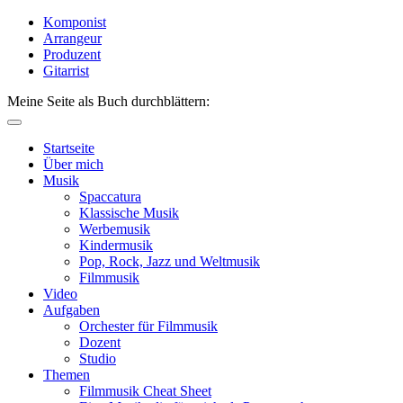
Komponist
Arrangeur
Produzent
Gitarrist
Meine Seite als Buch durchblättern:
Startseite
Über mich
Musik
Spaccatura
Klassische Musik
Werbemusik
Kindermusik
Pop, Rock, Jazz und Weltmusik
Filmmusik
Video
Aufgaben
Orchester für Filmmusik
Dozent
Studio
Themen
Filmmusik Cheat Sheet